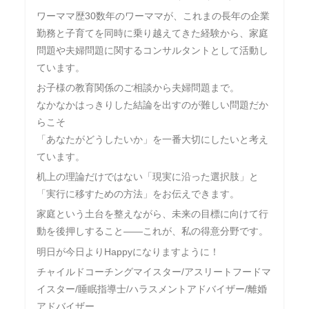
ワーママ歴30数年のワーママが、これまの長年の企業
勤務と子育てを同時に乗り越えてきた経験から、家庭
問題や夫婦問題に関するコンサルタントとして活動し
ています。
お子様の教育関係のご相談から夫婦問題まで。
なかなかはっきりした結論を出すのが難しい問題だか
らこそ
「あなたがどうしたいか」を一番大切にしたいと考え
ています。
机上の理論だけではない「現実に沿った選択肢」と
「実行に移すための方法」をお伝えできます。
家庭という土台を整えながら、未来の目標に向けて行
動を後押しすること――これが、私の得意分野です。
明日が今日よりHappyになりますように！
チャイルドコーチングマイスター/アスリートフードマ
イスター/睡眠指導士/ハラスメントアドバイザー/離婚
アドバイザー