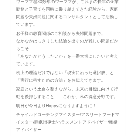
ワーママ歴30数年のワーママが、これまの長年の企業
勤務と子育てを同時に乗り越えてきた経験から、家庭
問題や夫婦問題に関するコンサルタントとして活動し
ています。
お子様の教育関係のご相談から夫婦問題まで。
なかなかはっきりした結論を出すのが難しい問題だか
らこそ
「あなたがどうしたいか」を一番大切にしたいと考え
ています。
机上の理論だけではない「現実に沿った選択肢」と
「実行に移すための方法」をお伝えできます。
家庭という土台を整えながら、未来の目標に向けて行
動を後押しすること――これが、私の得意分野です。
明日が今日よりHappyになりますように！
チャイルドコーチングマイスター/アスリートフードマ
イスター/睡眠指導士/ハラスメントアドバイザー/離婚
アドバイザー