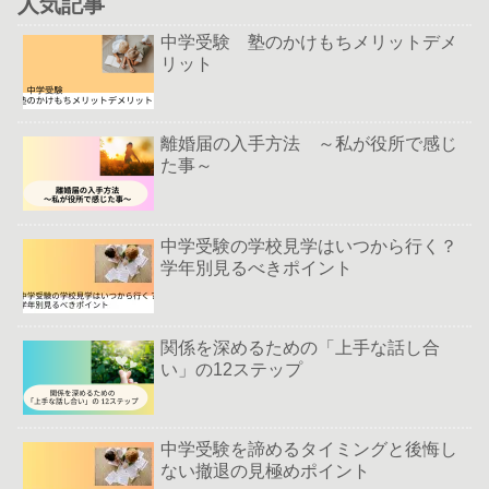
人気記事
中学受験 塾のかけもちメリットデメ
リット
離婚届の入手方法 ～私が役所で感じ
た事～
中学受験の学校見学はいつから行く？
学年別見るべきポイント
関係を深めるための「上手な話し合
い」の12ステップ
中学受験を諦めるタイミングと後悔し
ない撤退の見極めポイント